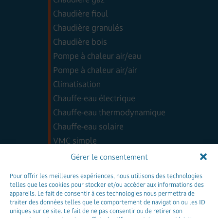
Chaudière fioul
Chaudière granulés
Chaudière bois
Pompe à chaleur air/eau
Pompe à chaleur air/air
Climatisation
Chauffe-eau électrique
Chauffe-eau thermodynamique
Chauffe-eau solaire
VMC simple
VMC double flux
Gérer le consentement
Nos partenaires
Pour offrir les meilleures expériences, nous utilisons des technologies
telles que les cookies pour stocker et/ou accéder aux informations des
Actualités
appareils. Le fait de consentir à ces technologies nous permettra de
traiter des données telles que le comportement de navigation ou les ID
Professionnels
uniques sur ce site. Le fait de ne pas consentir ou de retirer son