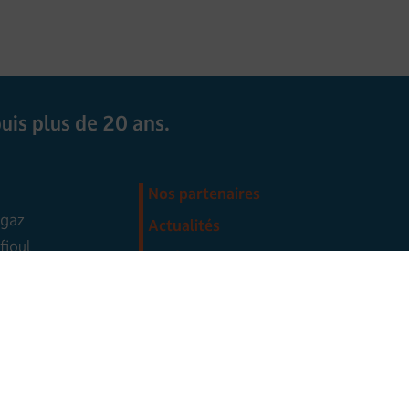
uis plus de 20 ans.
Nos partenaires
 gaz
Actualités
fioul
Professionnels
 granulés
Aides financières
bois
À propos
aleur air/eau
aleur air/air
ion
u électrique