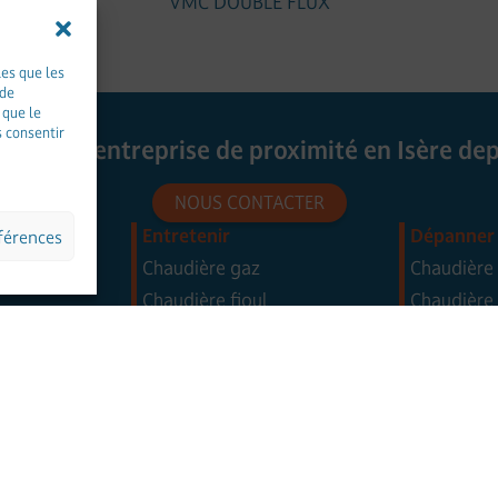
VMC DOUBLE FLUX
les que les
 de
 que le
s consentir
, votre entreprise de proximité en Isère dep
NOUS CONTACTER
Entretenir
Dépanner
éférences
Chaudière gaz
Chaudière
Chaudière fioul
Chaudière 
ulés
Chaudière granulés
Chaudière
Chaudière bois
Chaudière 
r air/eau
Pompe à chaleur air/eau
Pompe à ch
 air/air
Pompe à chaleur air/air
Pompe à ch
Climatisation
Climatisat
ectrique
Chauffe-eau électrique
Chauffe-ea