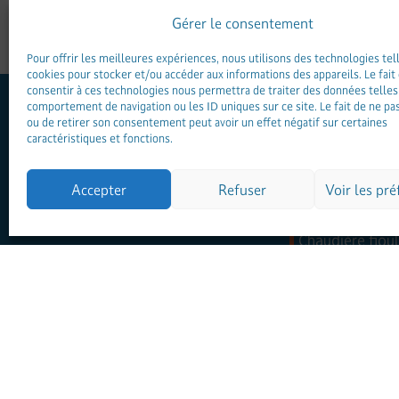
Gérer le consentement
Pour offrir les meilleures expériences, nous utilisons des technologies tel
cookies pour stocker et/ou accéder aux informations des appareils. Le fait
consentir à ces technologies nous permettra de traiter des données telles
comportement de navigation ou les ID uniques sur ce site. Le fait de ne pa
Fontaine Chauffage
ou de retirer son consentement peut avoir un effet négatif sur certaines
caractéristiques et fonctions.
Installer
Accepter
Refuser
Voir les pr
Chaudière gaz
Chaudière fioul
Chaudière gran
Chaudière bois
Pompe à chaleu
Pompe à chaleur
Climatisation
Chauffe-eau él