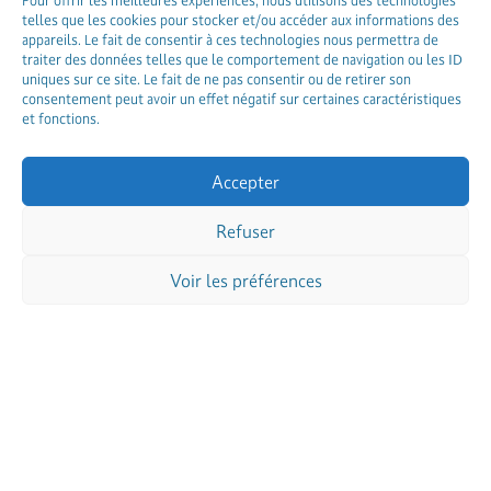
Chaudière bois
Pour offrir les meilleures expériences, nous utilisons des technologies
telles que les cookies pour stocker et/ou accéder aux informations des
Pompe à chaleur air/eau
appareils. Le fait de consentir à ces technologies nous permettra de
traiter des données telles que le comportement de navigation ou les ID
Pompe à chaleur air/air
uniques sur ce site. Le fait de ne pas consentir ou de retirer son
Climatisation
consentement peut avoir un effet négatif sur certaines caractéristiques
et fonctions.
Chauffe-eau électrique
Chauffe-eau thermodynamique
Accepter
Chauffe-eau solaire
VMC simple
Refuser
VMC double flux
Voir les préférences
Dépanner
Chaudière gaz
Chaudière fioul
Chaudière granulés
Chaudière bois
Pompe à chaleur air/eau
Pompe à chaleur air/air