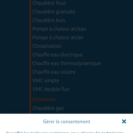
Chaudière fioul
Chaudière granulés
Chaudière bois
Pompe à chaleur air/eau
Pompe à chaleur air/air
Climatisation
Chauffe-eau électrique
Chauffe-eau thermodynamique
Chauffe-eau solaire
VMC simple
VMC double flux
Entretenir
Chaudière gaz
Chaudière fioul
Gérer le consentement
Chaudière granulés